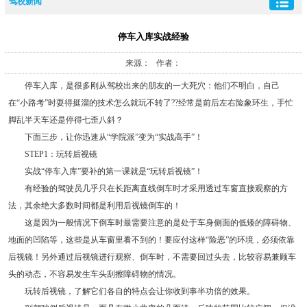
驾校新闻
停车入库实战经验
来源： 作者：
停车入库，是很多刚从驾校出来的朋友的一大死穴：他们不明白，自己
在“小路考”时耍得挺溜的技术怎么就玩不转了??经常是前后左右险象环生，手忙
脚乱半天车还是停得七歪八斜？
下面三步，让你迅速从“学院派”变为“实战高手”！
STEP1：玩转后视镜
实战“停车入库”要补的第一课就是“玩转后视镜”！
有经验的驾驶员几乎只在长距离直线倒车时才采用透过车窗直接观察的方
法，其余绝大多数时间都是利用后视镜倒车的！
这是因为一般情况下倒车时最需要注意的是处于车身侧面的低矮的障碍物、
地面的凹陷等，这些是从车窗里看不到的！要应付这样“险恶”的环境，必须依靠
后视镜！另外通过后视镜进行观察、倒车时，不需要回过头去，比较容易兼顾车
头的动态，不容易发生车头刮擦障碍物的情况。
玩转后视镜，了解它们各自的特点会让你收到事半功倍的效果。