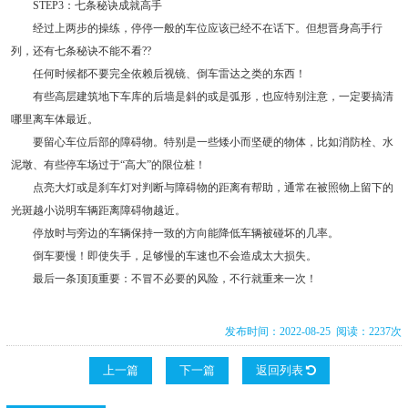
STEP3：七条秘诀成就高手
经过上两步的操练，停停一般的车位应该已经不在话下。但想晋身高手行
列，还有七条秘诀不能不看??
任何时候都不要完全依赖后视镜、倒车雷达之类的东西！
有些高层建筑地下车库的后墙是斜的或是弧形，也应特别注意，一定要搞清
哪里离车体最近。
要留心车位后部的障碍物。特别是一些矮小而坚硬的物体，比如消防栓、水
泥墩、有些停车场过于“高大”的限位桩！
点亮大灯或是刹车灯对判断与障碍物的距离有帮助，通常在被照物上留下的
光斑越小说明车辆距离障碍物越近。
停放时与旁边的车辆保持一致的方向能降低车辆被碰坏的几率。
倒车要慢！即使失手，足够慢的车速也不会造成太大损失。
最后一条顶顶重要：不冒不必要的风险，不行就重来一次！
发布时间：2022-08-25 阅读：2237次
上一篇
下一篇
返回列表