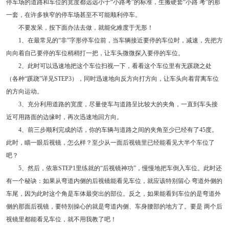
停车场的道路和车位的宽度都远远小于“小路考”的标准，生搬硬套“小路 考”的那
一套，在许多狭窄的停车场甚至不可能顺利停车。
不要发呆，按下面办法去做，就能化难度于无形！
1、在最常见的“非”字形停车位前，当车辆接近要停的车位时，减速，先把方
向向着自己要停的车位稍稍打一把，让车头微微探入要停的车位。
2、此时可以迅速地把这个车位扫视一下，看看这个车位里有无蹊跷之处
（各种“蹊跷”详见STEP3），同时迅速地向反方向打方向，让车头向着背离车位
的方向运动。
3、充分利用道路的宽度，尽量使车与道路呈比较大的夹角，一直到车头接
近可用路面的边缘时，再次迅速地回方向。
4、前三步顺利完成的话，你的车辆与道路之间的夹角至少已经有了45度。
此时，瞄一眼后视镜，怎么样？至少从一面后视镜里已经能看见大半个车位了
吧？
5、然后，依靠STEP1里练就的“后视镜神功”，慢慢地把车倒入车位。此时还
有一个秘诀：如果从弯道内侧的后视镜能看见车位，就应该特别留心 弯道外侧的
车尾，因为此时这个角是车体最突出的部位。反之，如果能看到车位的是弯道外
侧的那面后视镜，要特别操心的就是弯道内侧、车身腰部的地方了。要是 两个后
视镜里都能看见车位，就不用我教了吧！