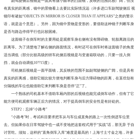
副驾驶侧后视镜是一面具有微小曲率的凸面镜，反映的范围比较广阔，但没
有真实的距离感，镜中的景物看上去要比实际情况远（许多进口车副驾驶侧后 视
镜印有诸如“OBJECTS IN MIRROR IS CLOSER THAN IT APPEARS”之类的警示
语，就是这个意思）。另外，因为镜中景物是变形的，要借助这种镜子判断车身
是否与路边停得平行也比较困难。
这面镜子在倒车时的主要用处是观察车身右侧有没有障碍物、轮胎离路沿的
距离等。为了清楚地了解右侧的路面情况，有时还可在倒车时将这面镜子的角度
适当调低（部分比较高级的轿车此侧后视镜是与变速箱联动的，只要一挂入倒
挡，就会自动调低10??15度）。
司机侧后视镜是一面平面镜，其反映的范围不如副驾驶侧的广阔，但是具有
真实的距离感，借助它能比较方便地判断车身与后方障碍物的距离，在某些划有
分隔线的车位也能借助它来判断车身是否停“正”了。
一个熟练的司机基本不借助车厢内部的后视镜也能完成倒车动作，但有了它
能方便司机观察车辆正后方的情况，对于提高倒车的安全性是有好处的。
STEP2：忘掉“小路考”
“小路考”时，考试科目要求把车从与车位成直角的路上一次性倒进车位里
去。但如果你在日常驾驶中也一成不变地把这套程式用于“实战”话，那无异 于自
讨苦吃。须知，这样的“直角倒车入库”难度是最高的！上海寸土寸金之地，许多