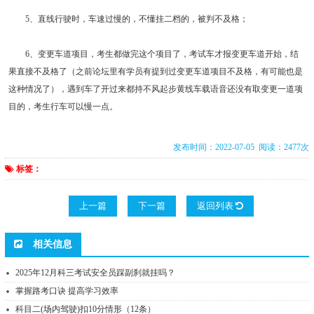
5、直线行驶时，车速过慢的，不懂挂二档的，被判不及格；
6、变更车道项目，考生都做完这个项目了，考试车才报变更车道开始，结
果直接不及格了（之前论坛里有学员有提到过变更车道项目不及格，有可能也是
这种情况了），遇到车了开过来都持不风起步黄线车载语音还没有取变更一道项
目的，考生行车可以慢一点。
发布时间：2022-07-05 阅读：2477次
标签：
上一篇
下一篇
返回列表
相关信息
2025年12月科三考试安全员踩副刹就挂吗？
掌握路考口诀 提高学习效率
科目二(场内驾驶)扣10分情形（12条）