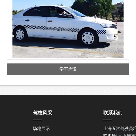
学车承诺
驾校风采
联系我们
场地展示
上海五汽驾驶员