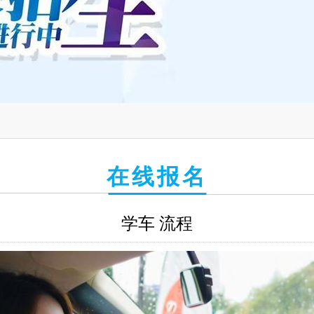
在线报名
学车 流程