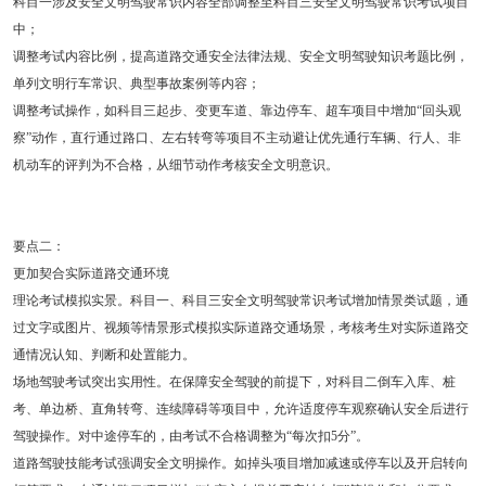
科目一涉及安全文明驾驶常识内容全部调整至科目三安全文明驾驶常识考试项目
中；
调整考试内容比例，提高道路交通安全法律法规、安全文明驾驶知识考题比例，
单列文明行车常识、典型事故案例等内容；
调整考试操作，如科目三起步、变更车道、靠边停车、超车项目中增加“回头观
察”动作，直行通过路口、左右转弯等项目不主动避让优先通行车辆、行人、非
机动车的评判为不合格，从细节动作考核安全文明意识。
要点二：
更加契合实际道路交通环境
理论考试模拟实景。科目一、科目三安全文明驾驶常识考试增加情景类试题，通
过文字或图片、视频等情景形式模拟实际道路交通场景，考核考生对实际道路交
通情况认知、判断和处置能力。
场地驾驶考试突出实用性。在保障安全驾驶的前提下，对科目二倒车入库、桩
考、单边桥、直角转弯、连续障碍等项目中，允许适度停车观察确认安全后进行
驾驶操作。对中途停车的，由考试不合格调整为“每次扣5分”。
道路驾驶技能考试强调安全文明操作。如掉头项目增加减速或停车以及开启转向