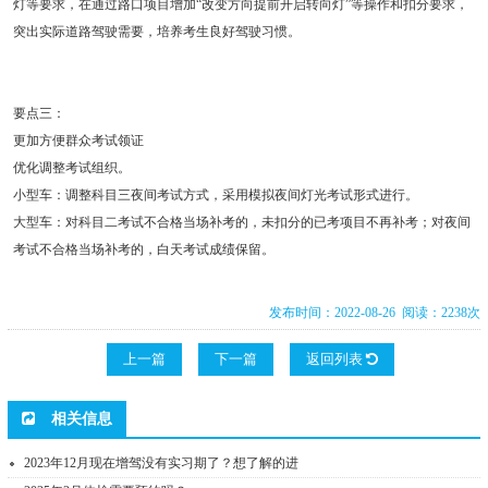
灯等要求，在通过路口项目增加“改变方向提前开启转向灯”等操作和扣分要求，
突出实际道路驾驶需要，培养考生良好驾驶习惯。
要点三：
更加方便群众考试领证
优化调整考试组织。
小型车：调整科目三夜间考试方式，采用模拟夜间灯光考试形式进行。
大型车：对科目二考试不合格当场补考的，未扣分的已考项目不再补考；对夜间
考试不合格当场补考的，白天考试成绩保留。
发布时间：2022-08-26 阅读：2238次
上一篇
下一篇
返回列表
相关信息
2023年12月现在增驾没有实习期了？想了解的进