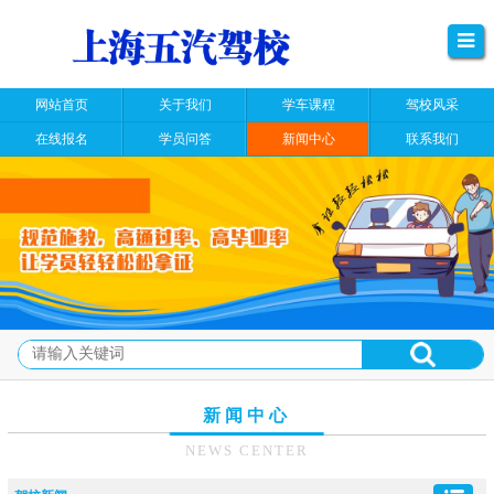
网站首页
关于我们
学车课程
驾校风采
在线报名
学员问答
新闻中心
联系我们
新闻中心
NEWS CENTER